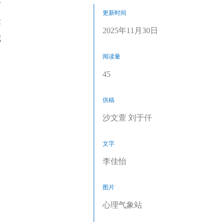
绘
更新时间
众
2025年11月30日
完
阅读量
45
供稿
沙文萱 刘于仟
文字
李佳怡
图片
心理气象站