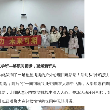
语言文学班—解锁同窗缘，凝聚新班风
班为此策划了一场创意满满的户外心理团建活动！活动从“涂鸦接
钥匙；随后的“一圈到底”让呼啦圈在人群中飞舞，入学焦虑在阵
联结，让团队意识在默契挑战中深入人心。整场活动环环相扣，
让班级凝聚力在轻松愉悦的氛围中无限升温。