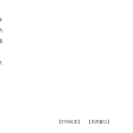
参
的
感
大
【打印此页】
【关闭窗口】