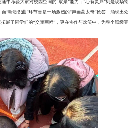
速中考验大家对校园空间的“取景”能力；“心有灵犀”则是现场
而“听歌识曲”环节更是一场激烈的“声画蒙太奇”抢答，涌现出
仅拓展了同学们的“交际画幅”，更在协作与欢笑中，为整个班级