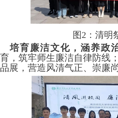
图
2：清明
培育廉洁文化，涵养政
育，筑牢师生廉洁自律防线
品展，营造风清气正、崇廉